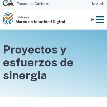
CA.gov website
Skip
English
Estado de California
to
Main
California
Content
Marco de Identidad Digital
Menú
Proyectos y
esfuerzos de
sinergia